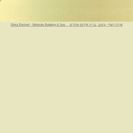
Shira Reshef - Website Building & Seo שירה רשף - עיצוב, בנייה וקידום אתרים